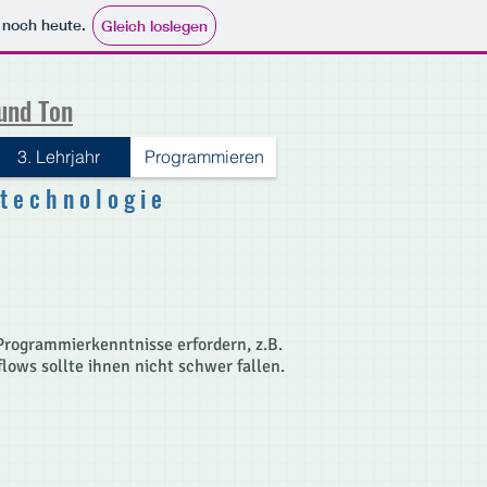
e noch heute.
Gleich loslegen
 und Ton
3. Lehrjahr
Programmieren
 e c h n o l o g i e
ogrammierkenntnisse erfordern, z.B.
lows sollte ihnen nicht schwer fallen.