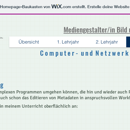
m Homepage-Baukasten von
.com
erstellt. Erstelle deine Websit
Mediengestalter/in Bild
Übersicht
1. Lehrjahr
2. Lehrjahr
C o m p u t e r - u n d N e t z w e r k t
ng
mplexen Programmen umgehen können, die hin und wieder auch Pr
 auch schon das Editieren von Metadaten in anspruchsvollen Workf
in meinem Unterricht oberflächlich an: