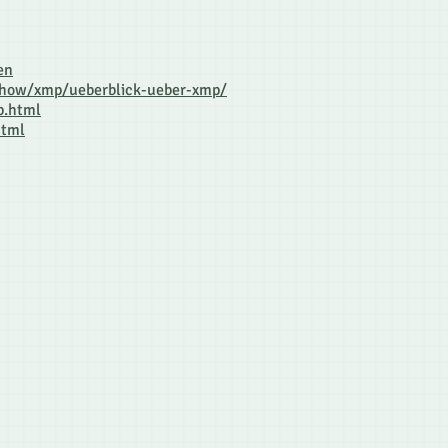
en
-how/xmp/ueberblick-ueber-xmp/
p.html
html