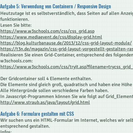
Aufgabe 5: Verwendung von Containern / Responsive Design
Heutzutage ist es selbstverständlich, dass Seiten auf allen Anze
funktionieren.
Lesen Sie bitte:
https://www.w3schools.com/css/css_grid.asp
https://www.mediaevent.de/css/display-grid.html
https://blog.kulturbanause.de/2013/12/css-grid-layout-module/
https://t3n.de/magazin/css-grid-layout-vorgestellt-gestalten-ra
Realisieren Sie einen Grid-Container, entsprechend des folgenden
w3schools.com:
https://www.w3schools.com/css/tryit.asp?filename=trycss_grid
Der Gridcontainer soll 4 Elemente enthalten.
Die Elemente sind gleich groß, quadratisch und haben eine Höhe 
Alle Hintergründe sollen verschiedene Farben haben.
In Javascript-Programmen können Sie wie folgt auf Grid_Element
http://www.straub.as/java/layout/grid.html
Aufgabe 6: Formulare gestalten mit CSS
Wir suchen uns ein HTML-Formular im Internet, welches wir se
entsprechend gestalten.
Infos: